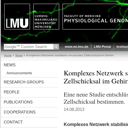
www.en.lmu.de
LMU-Portal
Institu
Home
News
Komplexes Netzwerk stabilisiert neuronales Zellschicksal im Gehirn
NEWS
Komplexes Netzwerk sta
Announcements
Zellschicksal im Gehir
RESEARCH GROUPS
PEOPLE
Eine neue Studie entschlüs
Zellschicksal bestimmen.
PUBLICATIONS
14.08.2013
COOPERATIONS
CONTACT
Komplexes Netzwerk stabilisie